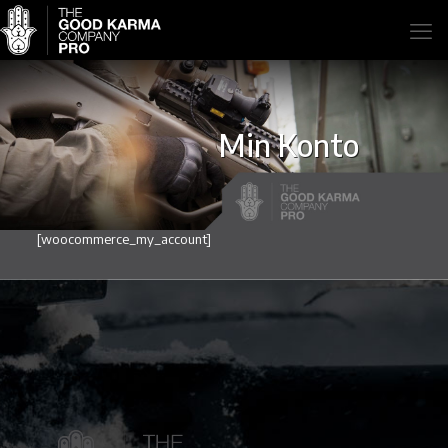
Min Konto
[woocommerce_my_account]