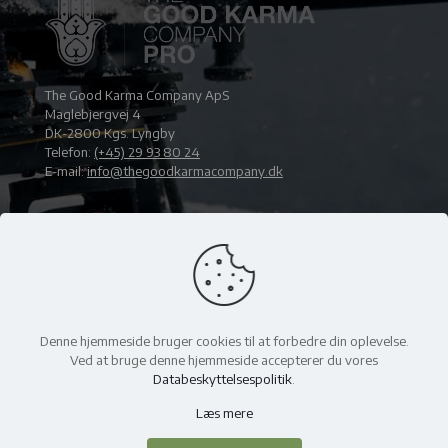
The Good Karma Company ApS
Maglebjergvej 4
DK-2800 Kgs. Lyngby
Telefon:
(+45) 29 93 80 24
E-mail:
info@thegoodkarmacompany.dk
Denne hjemmeside bruger cookies til at forbedre din oplevelse.
Ved at bruge denne hjemmeside accepterer du vores
Databeskyttelsespolitik
.
©2026 THE GOOD KARMA COMPANY APS, ALL RIGHTS
RESERVED
|
UDVIKLET AF
Læs mere
SOLINCO.DK APS