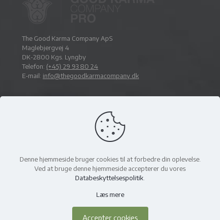
The Good Karma Company ApS
Maglebjergvej 4
DK-2800 Kgs. Lyngby
Telefon:
(+45) 29 93 80 24
E-mail:
info@thegoodkarmacompany.dk
Denne hjemmeside bruger cookies til at forbedre din oplevelse.
Ved at bruge denne hjemmeside accepterer du vores
Databeskyttelsespolitik
.
©2026 THE GOOD KARMA COMPANY APS, ALL RIGHTS
RESERVED
|
UDVIKLET AF
Læs mere
SOLINCO.DK APS
Accepter cookies