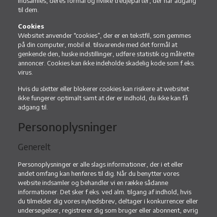
indsamles, deres formål og hvilke tredjeparter, der har adgang
til dem.
Cookies
Websitet anvender “cookies”, der er en tekstfil, som gemmes
på din computer, mobil el. tilsvarende med det formål at
genkende den, huske indstillinger, udføre statistik og målrette
annoncer. Cookies kan ikke indeholde skadelig kode som f.eks.
virus.
Hvis du sletter eller blokerer cookies kan risikere at websitet
ikke fungerer optimalt samt at der er indhold, du ikke kan få
adgang til.
Personoplysninger
Generelt
Personoplysninger er alle slags informationer, der i et eller
andet omfang kan henføres til dig. Når du benytter vores
website indsamler og behandler vi en række sådanne
informationer. Det sker f.eks. ved alm. tilgang af indhold, hvis
du tilmelder dig vores nyhedsbrev, deltager i konkurrencer eller
undersøgelser, registrerer dig som bruger eller abonnent, øvrig