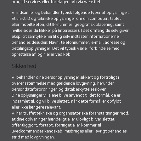
brug af services eller foretager køb via websitet.
Vi indsamler og behandler typisk følgende typer af oplysninger:
Et unikt ID og tekniske oplysninger om din computer, tablet
eller mobiltelefon, dit IP-nummer, geografisk placering, samt
hvilke sider du klikker på (interesser). I det omfang du selv giver
eksplicit samtykke hertil og selv indtaster informationerne
behandles desuden: Navn, telefonnummer, e-mail, adresse og
betalingsoplysninger. Det vil typisk være i forbindelse med
oprettelse af login eller ved køb.
Sikkerhed
Vi behandler dine personoplysninger sikkert og fortroligt i
overensstemmelse med gældende lovgivning, herunder
persondataforordningen og databeskyttelsesloven.
Dine oplysninger vil alene blive anvendt til det formål, de er
indsamlet til, og vil blive slettet, når dette formål er opfyldt
eller ikke længere relevant.
Vi har truffet tekniske og organisatoriske foranstaltninger mod,
at dine oplysninger hændeligt eller ulovligt bliver slettet,
offentliggjort, fortabt, forringet eller kommer til
uvedkommendes kendskab, misbruges eller i øvrigt behandles i
strid med lovgivningen.