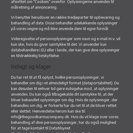
afsnittet om “Cookies” ovenfor. Oplysningerne anvendes til
målretning af annoncering.
Vi benytter herudover en række tredjeparter til opbevaring og
behandling af data. Disse behandler udelukkende oplysninger
på vores vegne og må ikke anvende dem til egne formål.
Videregivelse af personoplysninger som navn og e-mail m.v. vil
kun ske, hvis du giver samtykke til det. Vi anvender kun
databehandlere i EU eller i lande, der kan give dine oplysninger
en tilstrækkelig beskyttelse.
Indsigt og klager
Du har ret til at få oplyst, hvilke personoplysninger, vi
behandler om dig i et almindeligt format (dataportabilitet). Du
kan desuden til enhver tid gøre indsigelse mod, at oplysninger
anvendes. Du kan også tilbagekalde dit samtykke til, at der
bliver behandlet oplysninger om dig. Hvis de oplysninger, der
behandles om dig, er forkerte har du ret til at de bliver rettet
eller slettet. Henvendelse herom kan ske til:
info@thegoodkarmacompany.dk. Hvis du vil klage over vores
behandling af dine personoplysninger, har du også mulighed
for at tage kontakt til Datatilsynet.