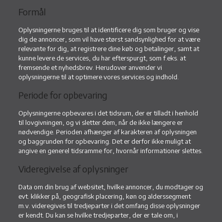
Formål
Oplysningerne bruges til at identificere dig som bruger og vise
dig de annoncer, som vil have størst sandsynlighed for at være
relevante for dig, at registrere dine køb og betalinger, samt at
kunne levere de services, du har efterspurgt, som f.eks. at
fremsende et nyhedsbrev. Herudover anvender vi
oplysningerne til at optimere vores services og indhold.
Periode for opbevaring
Oplysningerne opbevares i det tidsrum, der er tilladt i henhold
til lovgivningen, og vi sletter dem, når de ikke længere er
nødvendige. Perioden afhænger af karakteren af oplysningen
og baggrunden for opbevaring. Det er derfor ikke muligt at
angive en generel tidsramme for, hvornår informationer slettes.
Videregivelse af oplysninger
Data om din brug af websitet, hvilke annoncer, du modtager og
evt. klikker på, geografisk placering, køn og alderssegment
m.v. videregives til tredjeparter i det omfang disse oplysninger
er kendt. Du kan se hvilke tredjeparter, der er tale om, i